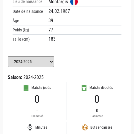
Montargis
Lieu de naissance
24.02.1987
Date de naissance
39
Âge
77
Poids (kg)
183
Taille (cm)
Saison:
2024-2025
Matchs joués
Matchs débutés
0
0
-
0
Par match
Par match
Minutes
Buts encaissés