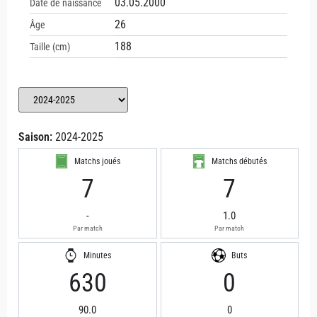
03.05.2000
Date de naissance
26
Âge
188
Taille (cm)
Saison:
2024-2025
Matchs joués
Matchs débutés
7
7
-
1.0
Par match
Par match
Minutes
Buts
630
0
90.0
0