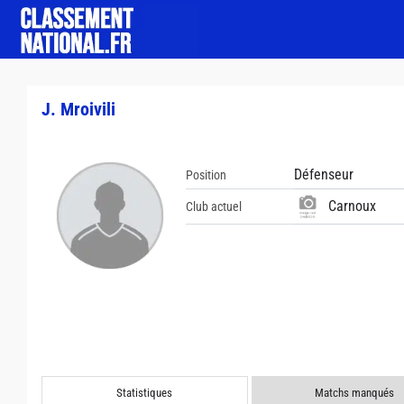
J. Mroivili
Défenseur
Position
Carnoux
Club actuel
Statistiques
Matchs manqués