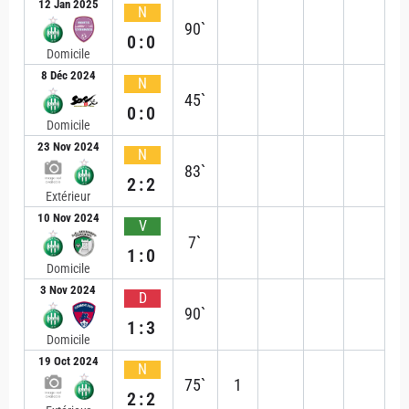
12 Jan 2025
N
90`
0:0
Domicile
8 Déc 2024
N
45`
0:0
Domicile
23 Nov 2024
N
83`
2:2
Extérieur
10 Nov 2024
V
7`
1:0
Domicile
3 Nov 2024
D
90`
1:3
Domicile
19 Oct 2024
N
75`
1
2:2