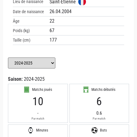
Saint-Étienne
Lieu de naissance
26.04.2004
Date de naissance
22
Âge
67
Poids (kg)
177
Taille (cm)
Saison:
2024-2025
Matchs joués
Matchs débutés
10
6
-
0.6
Par match
Par match
Minutes
Buts