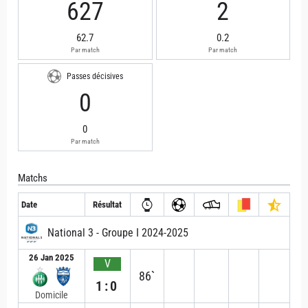
627
2
62.7
0.2
Par match
Par match
Passes décisives
0
0
Par match
Matchs
Date
Résultat
National 3 - Groupe I 2024-2025
26 Jan 2025
V
86`
1:0
Domicile