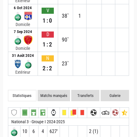
Extérieur
6 Oct 2024
V
38`
1
1:0
Domicile
7 Sep 2024
D
90`
1:2
Domicile
31 Août 2024
N
23`
2:2
Extérieur
Statistiques
Matchs manqués
Transferts
Galerie
National 3 - Groupe I 2024-2025
10
6
4
627′
2 (1)