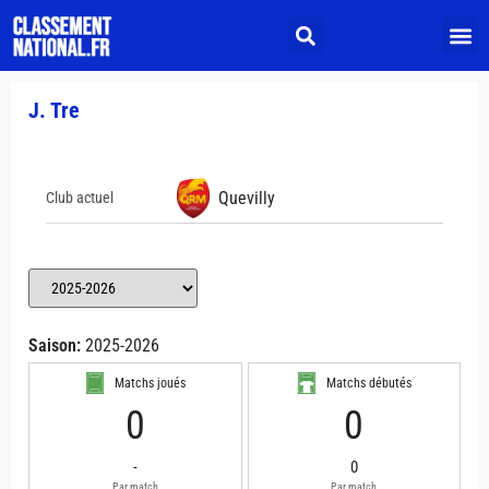
J. Tre
Quevilly
Club actuel
Saison:
2025-2026
Matchs joués
Matchs débutés
0
0
-
0
Par match
Par match