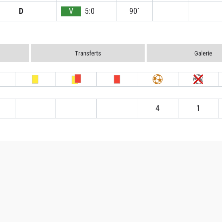
D
V
5:0
90`
Transferts
Galerie
4
1