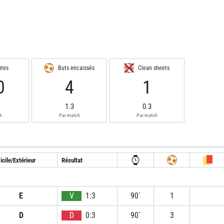
utes
Buts encaissés
Clean sheets
0
4
1
1.3
0.3
h
Par match
Par match
cile/Extérieur
Résultat
E
V
1:3
90`
1
D
D
0:3
90`
3