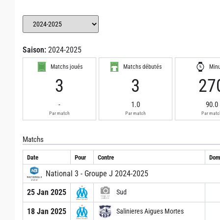
Saison:
2024-2025
Matchs joués
Matchs débutés
Min
3
3
27
-
1.0
90.0
Par match
Par match
Par matc
Matchs
Date
Pour
Contre
Domi
National 3 - Groupe J 2024-2025
25 Jan 2025
Sud
18 Jan 2025
Salinieres Aigues Mortes