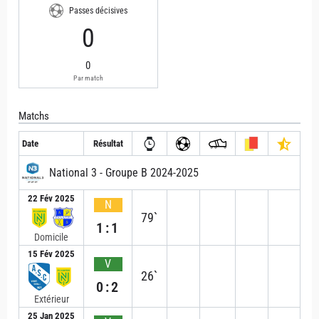
Passes décisives
0
0
Par match
Matchs
Date
Résultat
National 3 - Groupe B 2024-2025
22 Fév 2025
N
79`
1:1
Domicile
15 Fév 2025
V
26`
0:2
Extérieur
25 Jan 2025