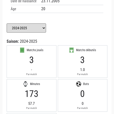
23.11.2005
Date de naissance
20
Âge
Saison:
2024-2025
Matchs joués
Matchs débutés
3
3
-
1.0
Par match
Par match
Minutes
Buts
173
0
57.7
0
Par match
Par match