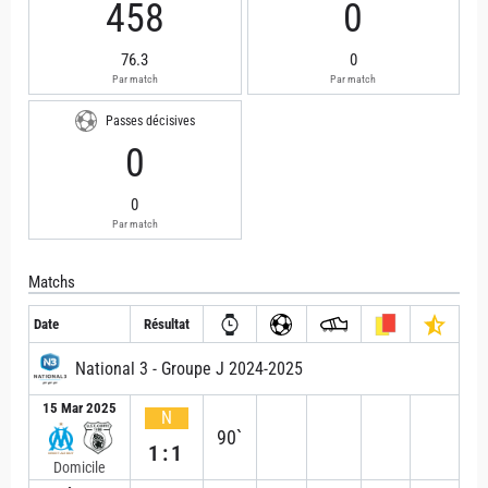
458
0
76.3
0
Par match
Par match
Passes décisives
0
0
Par match
Matchs
Date
Résultat
National 3 - Groupe J 2024-2025
15 Mar 2025
N
90`
1:1
Domicile