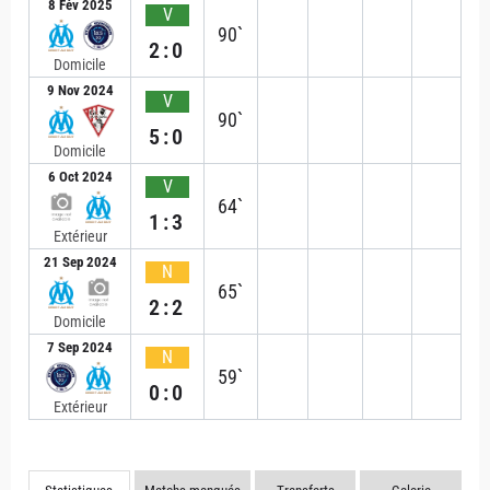
8 Fév 2025
V
90`
2:0
Domicile
9 Nov 2024
V
90`
5:0
Domicile
6 Oct 2024
V
64`
1:3
Extérieur
21 Sep 2024
N
65`
2:2
Domicile
7 Sep 2024
N
59`
0:0
Extérieur