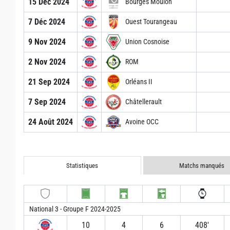
15 Déc 2024
Bourges Moulon
7 Déc 2024
Ouest Tourangeau
9 Nov 2024
Union Cosnoise
2 Nov 2024
ROM
21 Sep 2024
Orléans II
7 Sep 2024
Châtellerault
24 Août 2024
Avoine OCC
Statistiques
Matchs manqués
National 3 - Groupe F 2024-2025
10
4
6
408′