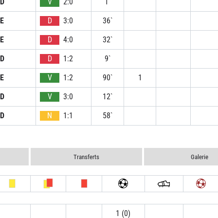
D
V
2:0
1`
E
D
3:0
36`
E
D
4:0
32`
D
D
1:2
9`
E
V
1:2
90`
1
D
V
3:0
12`
D
N
1:1
58`
Transferts
Galerie
1 (0)