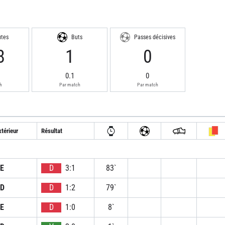
utes
Buts
Passes décisives
8
1
0
0.1
0
h
Par match
Par match
térieur
Résultat
E
D
3:1
83`
D
D
1:2
79`
E
D
1:0
8`