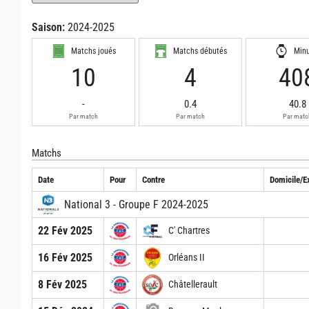
Saison:
2024-2025
Matchs joués
Matchs débutés
Min
10
4
40
-
0.4
40.8
Par match
Par match
Par matc
Matchs
Date
Pour
Contre
Domicile/Ex
National 3 - Groupe F 2024-2025
22 Fév 2025
C' Chartres
16 Fév 2025
Orléans II
8 Fév 2025
Châtellerault