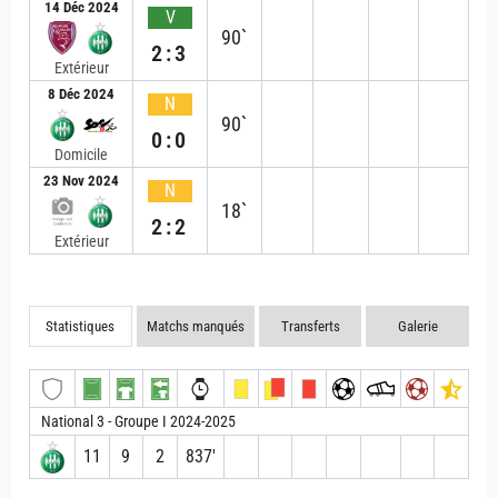
14 Déc 2024
V
90`
2:3
Extérieur
8 Déc 2024
N
90`
0:0
Domicile
23 Nov 2024
N
18`
2:2
Extérieur
Statistiques
Matchs manqués
Transferts
Galerie
National 3 - Groupe I 2024-2025
11
9
2
837′