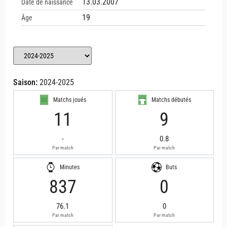
13.03.2007
Date de naissance
19
Âge
Saison:
2024-2025
Matchs joués
Matchs débutés
11
9
-
0.8
Par match
Par match
Minutes
Buts
837
0
76.1
0
Par match
Par match