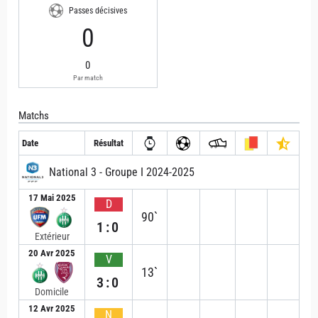
Passes décisives
0
0
Par match
Matchs
Date
Résultat
National 3 - Groupe I 2024-2025
17 Mai 2025
D
90`
1:0
Extérieur
20 Avr 2025
V
13`
3:0
Domicile
12 Avr 2025
N