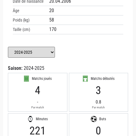
20.04.2006
Date de naissance
20
Âge
58
Poids (kg)
170
Taille (cm)
Saison:
2024-2025
Matchs joués
Matchs débutés
4
3
-
0.8
Par match
Par match
Minutes
Buts
221
0