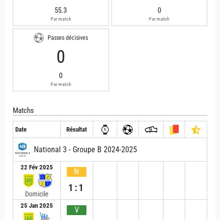
55.3
0
Par match
Par match
Passes décisives
0
0
Par match
Matchs
Date
Résultat
National 3 - Groupe B 2024-2025
22 Fév 2025
N
1:1
Domicile
25 Jan 2025
V