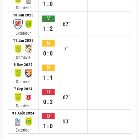
1:0
Domicile
18 Jan 2025
V
62`
1:2
Extérieur
11 Jan 2025
N
7`
0:0
Domicile
8 Nov 2024
N
1:1
Domicile
7 Sep 2024
D
62`
0:3
Domicile
31 Août 2024
D
90`
1:0
Extérieur