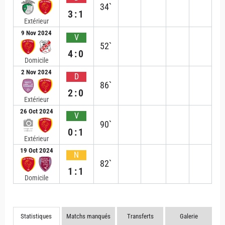
34`
3:1
Extérieur
9 Nov 2024
V
52`
4:0
Domicile
2 Nov 2024
D
86`
2:0
Extérieur
26 Oct 2024
V
90`
0:1
Extérieur
19 Oct 2024
N
82`
1:1
Domicile
Statistiques
Matchs manqués
Transferts
Galerie