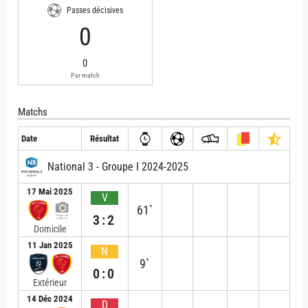
Passes décisives
0
0
Par match
Matchs
Date
Résultat
National 3 - Groupe I 2024-2025
17 Mai 2025
V
61`
3:2
Domicile
11 Jan 2025
N
9`
0:0
Extérieur
14 Déc 2024
D