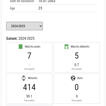
10.07.2003
Date de naissance
23
Âge
Saison:
2024-2025
Matchs joués
Matchs débutés
7
5
-
0.7
Par match
Par match
Minutes
Buts
414
0
59.1
0
Par match
Par match