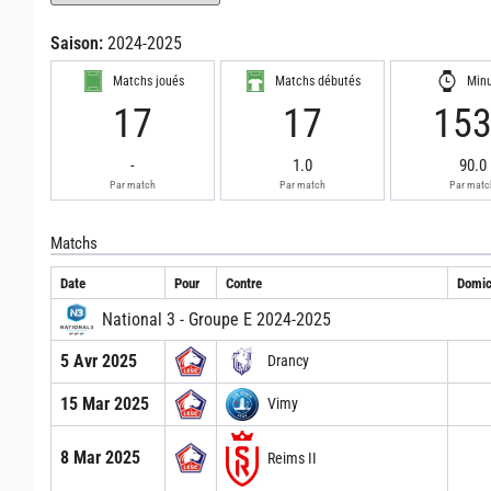
Saison:
2024-2025
Matchs joués
Matchs débutés
Min
17
17
15
-
1.0
90.0
Par match
Par match
Par matc
Matchs
Date
Pour
Contre
Domici
National 3 - Groupe E 2024-2025
5 Avr 2025
Drancy
15 Mar 2025
Vimy
8 Mar 2025
Reims II