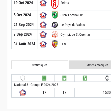
19 Oct 2024
Reims II
5 Oct 2024
Croix Football IC
21 Sep 2024
Le Pays du Valois
7 Sep 2024
Olympique St Quentin
31 Août 2024
LEN
Statistiques
Matchs manqués
National 3 - Groupe E 2024-2025
17
17
1530