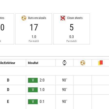
utes
Buts encaissés
Clean sheets
30
17
5
1.0
0.3
h
Par match
Par match
le/Extérieur
Résultat
D
V
2:0
90`
D
V
1:0
90`
E
V
0:1
90`