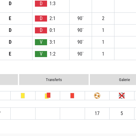
D
D
1:3
E
D
2:1
90`
2
D
D
0:1
90`
1
D
V
3:1
90`
1
E
V
1:2
90`
1
Transferts
Galerie
′
17
5