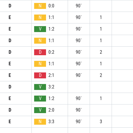
D
N
0:0
90`
E
N
1:1
90`
1
E
V
1:2
90`
1
D
N
1:1
90`
1
D
D
0:2
90`
2
E
N
1:1
90`
1
E
D
2:1
90`
2
D
V
3:2
E
V
1:2
90`
1
D
V
2:0
90`
E
N
3:3
90`
3