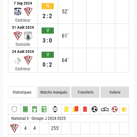
7 Sep 2024
N
52`
2:2
Extérieur
31 Août 2024
V
61`
3:0
Domicile
24 Août 2024
V
64`
0:2
Extérieur
Statistiques
Matchs manqués
Transferts
Galerie
National 3 - Groupe J 2024-2025
4
4
255′