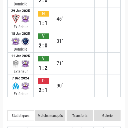
2:0
Domicile
29 Jan 2025
N
45`
1:1
Extérieur
18 Jan 2025
V
31`
2:0
Domicile
11 Jan 2025
V
71`
1:2
Extérieur
7 Déc 2024
D
90`
2:1
Extérieur
Statistiques
Matchs manqués
Transferts
Galerie