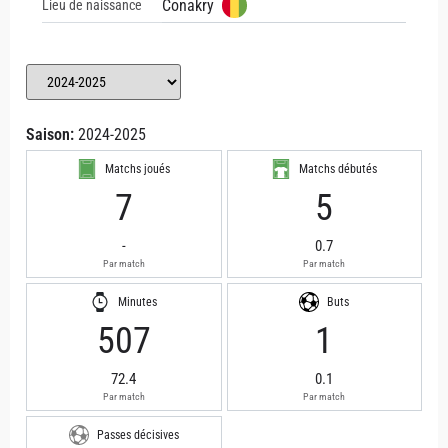
Conakry
Lieu de naissance
Saison:
2024-2025
Matchs joués
Matchs débutés
7
5
-
0.7
Par match
Par match
Minutes
Buts
507
1
72.4
0.1
Par match
Par match
Passes décisives