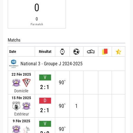
0
0
Par match
Matchs
Date
Résultat
National 3 - Groupe J 2024-2025
22 Fév 2025
V
90`
2:1
Domicile
15 Fév 2025
D
90`
1
2:1
Extérieur
9 Fév 2025
V
90`