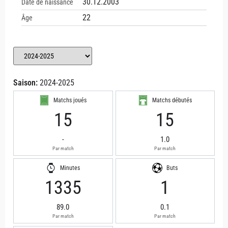
30.12.2003
Date de naissance
22
Âge
Saison:
2024-2025
Matchs joués
Matchs débutés
15
15
-
1.0
Par match
Par match
Minutes
Buts
1335
1
89.0
0.1
Par match
Par match