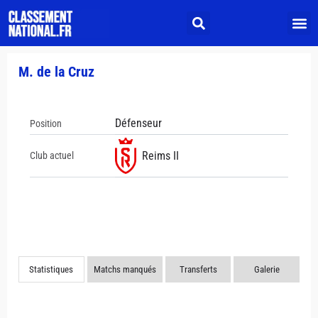
M. de la Cruz
Défenseur
Position
Reims II
Club actuel
Statistiques
Matchs manqués
Transferts
Galerie