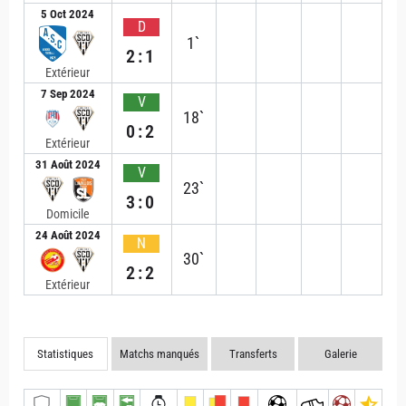
5 Oct 2024
D
1`
2:1
Extérieur
7 Sep 2024
V
18`
0:2
Extérieur
31 Août 2024
V
23`
3:0
Domicile
24 Août 2024
N
30`
2:2
Extérieur
Statistiques
Matchs manqués
Transferts
Galerie