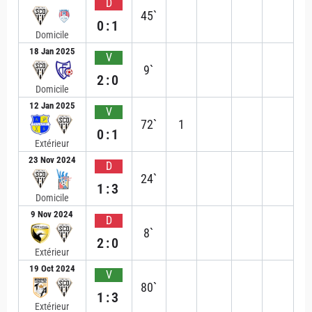
D
45`
0:1
Domicile
18 Jan 2025
V
9`
2:0
Domicile
12 Jan 2025
V
72`
1
0:1
Extérieur
23 Nov 2024
D
24`
1:3
Domicile
9 Nov 2024
D
8`
2:0
Extérieur
19 Oct 2024
V
80`
1:3
Extérieur