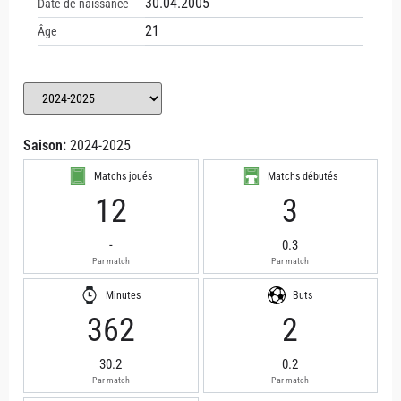
30.04.2005
Date de naissance
21
Âge
Saison:
2024-2025
Matchs joués
Matchs débutés
12
3
-
0.3
Par match
Par match
Minutes
Buts
362
2
30.2
0.2
Par match
Par match