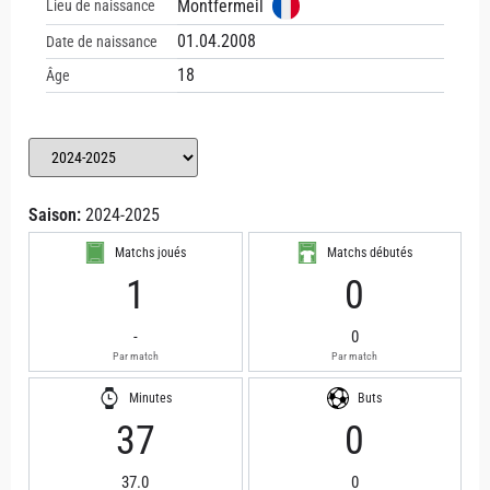
Montfermeil
Lieu de naissance
01.04.2008
Date de naissance
18
Âge
Saison:
2024-2025
Matchs joués
Matchs débutés
1
0
-
0
Par match
Par match
Minutes
Buts
37
0
37.0
0