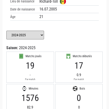
Richard-Toll
Lieu de naissance
16.07.2005
Date de naissance
21
Âge
Saison:
2024-2025
Matchs joués
Matchs débutés
19
17
-
0.9
Par match
Par match
Minutes
Buts
1576
0
82.9
0