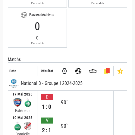
Par match
Par match
Passes décisives
0
0
Par match
Matchs
Date
Résultat
National 3 - Groupe I 2024-2025
17 Mai 2025
D
90`
1:0
Extérieur
10 Mai 2025
V
90`
2:1
Domicile