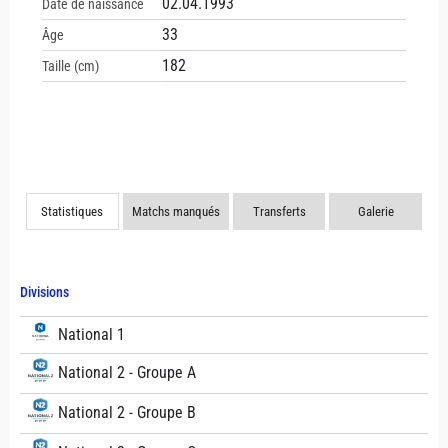
02.04.1993
Date de naissance
33
Âge
182
Taille (cm)
Statistiques
Matchs manqués
Transferts
Galerie
Divisions
National 1
National 2 - Groupe A
National 2 - Groupe B