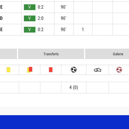
E
V
0:2
90`
D
V
2:0
90`
E
V
0:2
90`
1
Transferts
Galerie
4 (0)