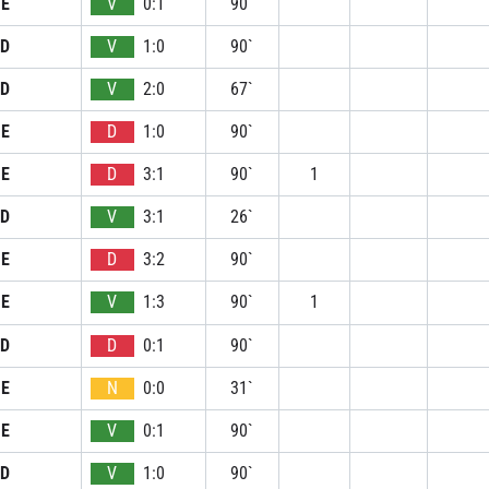
E
V
0:1
90`
D
V
1:0
90`
D
V
2:0
67`
E
D
1:0
90`
E
D
3:1
90`
1
D
V
3:1
26`
E
D
3:2
90`
E
V
1:3
90`
1
D
D
0:1
90`
E
N
0:0
31`
E
V
0:1
90`
D
V
1:0
90`