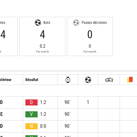
utes
Buts
Passes décisives
74
4
0
0.2
0
h
Par match
Par match
xtérieur
Résultat
D
D
1:2
90`
1
E
V
1:2
90`
D
N
0:0
90`