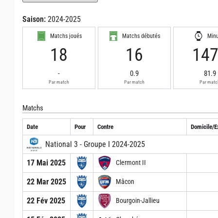
Saison:
2024-2025
Matchs joués
Matchs débutés
Min
18
16
14
-
0.9
81.9
Par match
Par match
Par matc
Matchs
Date
Pour
Contre
Domicile/E
National 3 - Groupe I 2024-2025
17 Mai 2025
Clermont II
22 Mar 2025
Mâcon
22 Fév 2025
Bourgoin-Jallieu