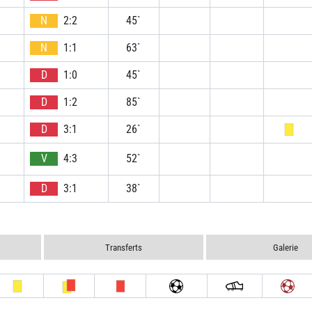
N
2:2
45`
N
1:1
63`
D
1:0
45`
D
1:2
85`
D
3:1
26`
V
4:3
52`
D
3:1
38`
Transferts
Galerie