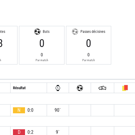
utes
Buts
Passes décisives
3
0
0
0
0
h
Par match
Par match
Résultat
N
0:0
90`
D
0:2
9`