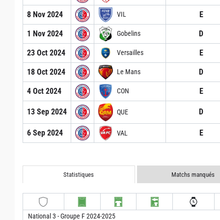
8 Nov 2024
E
VIL
1 Nov 2024
D
Gobelins
23 Oct 2024
E
Versailles
18 Oct 2024
D
Le Mans
4 Oct 2024
E
CON
13 Sep 2024
D
QUE
6 Sep 2024
E
VAL
Statistiques
Matchs manqués
National 3 - Groupe F 2024-2025