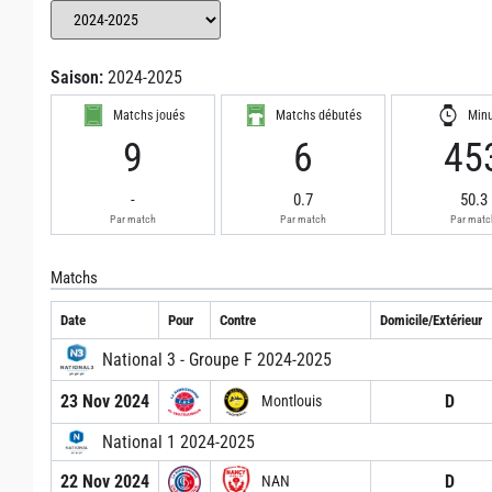
Saison:
2024-2025
Matchs joués
Matchs débutés
Min
9
6
45
-
0.7
50.3
Par match
Par match
Par matc
Matchs
Date
Pour
Contre
Domicile/Extérieur
National 3 - Groupe F 2024-2025
23 Nov 2024
D
Montlouis
National 1 2024-2025
22 Nov 2024
D
NAN