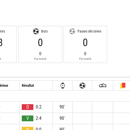
utes
Buts
Passes décisives
8
0
0
0
0
h
Par match
Par match
érieur
Résultat
D
D
0:2
90`
E
V
2:4
90`
E
N
0:0
90`