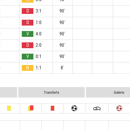
E
D
3:1
90`
E
D
1:0
90`
D
V
4:0
90`
E
D
2:0
90`
E
V
0:1
90`
D
N
1:1
8`
Transferts
Galerie