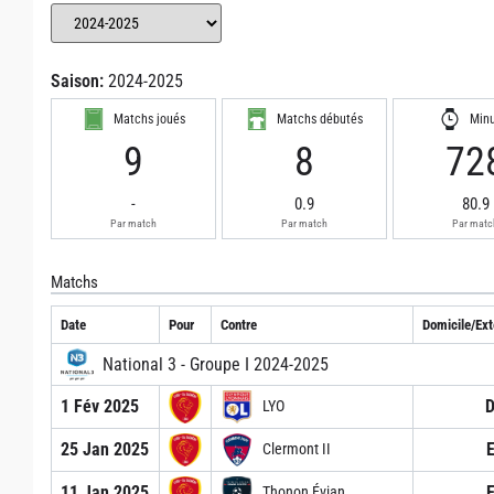
Saison:
2024-2025
Matchs joués
Matchs débutés
Min
9
8
72
-
0.9
80.9
Par match
Par match
Par matc
Matchs
Date
Pour
Contre
Domicile/Ext
National 3 - Groupe I 2024-2025
1 Fév 2025
LYO
25 Jan 2025
Clermont II
11 Jan 2025
Thonon Évian