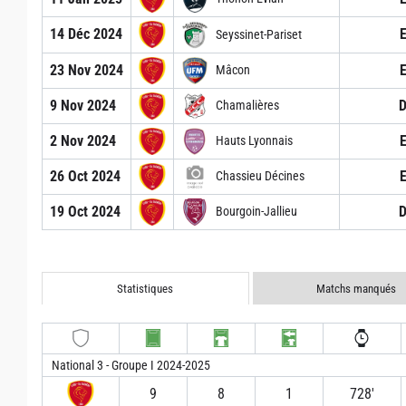
14 Déc 2024
Seyssinet-Pariset
23 Nov 2024
Mâcon
9 Nov 2024
Chamalières
2 Nov 2024
Hauts Lyonnais
26 Oct 2024
Chassieu Décines
19 Oct 2024
Bourgoin-Jallieu
Statistiques
Matchs manqués
National 3 - Groupe I 2024-2025
9
8
1
728′