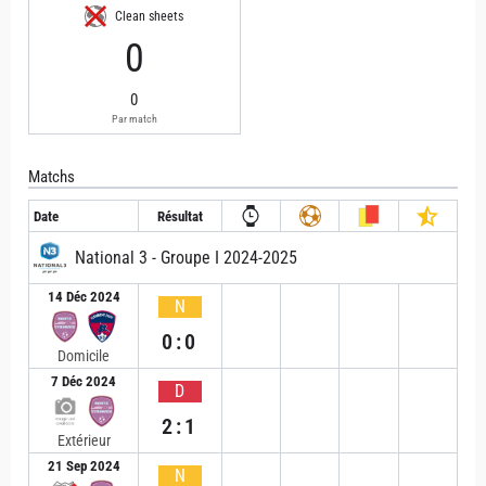
Clean sheets
0
0
Par match
Matchs
Date
Résultat
National 3 - Groupe I 2024-2025
14 Déc 2024
N
0:0
Domicile
7 Déc 2024
D
2:1
Extérieur
21 Sep 2024
N