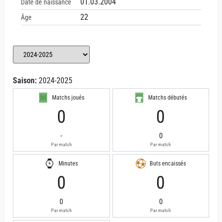
01.03.2004
Date de naissance
22
Âge
Saison:
2024-2025
Matchs joués
Matchs débutés
0
0
-
0
Par match
Par match
Minutes
Buts encaissés
0
0
0
0
Par match
Par match