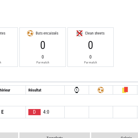
utes
Buts encaissés
Clean sheets
0
0
0
0
h
Par match
Par match
térieur
Résultat
E
D
4:0