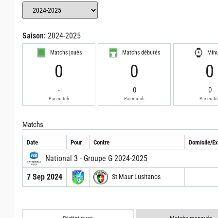
Saison:
2024-2025
Matchs joués
Matchs débutés
Min
0
0
0
-
0
0
Par match
Par match
Par matc
Matchs
Date
Pour
Contre
Domicile/Ex
National 3 - Groupe G 2024-2025
7 Sep 2024
St Maur Lusitanos