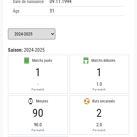
09.11.1994
Date de naissance
31
Âge
Saison:
2024-2025
Matchs joués
Matchs débutés
1
1
-
1.0
Par match
Par match
Minutes
Buts encaissés
90
2
90.0
2.0
Par match
Par match