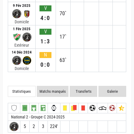
9 Fév 2025
V
70`
4:0
Domicile
1 Fév 2025
V
17`
1:3
Extérieur
14 Déc 2024
N
63`
0:0
Domicile
Statistiques
Matchs manqués
Transferts
Galerie
National 2 - Groupe C 2024-2025
5
2
3
224′