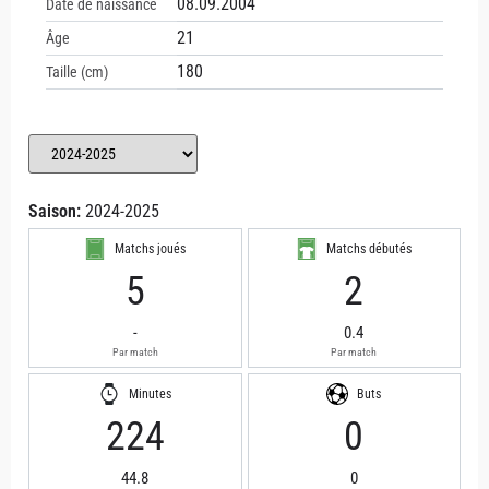
08.09.2004
Date de naissance
21
Âge
180
Taille (cm)
Saison:
2024-2025
Matchs joués
Matchs débutés
5
2
-
0.4
Par match
Par match
Minutes
Buts
224
0
44.8
0