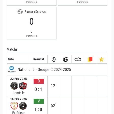
Par match
Par match
Passes décisives
0
0
Par match
Matchs
Date
Résultat
National 2 - Groupe C 2024-2025
22 Fév 2025
D
12`
0:1
Domicile
15 Fév 2025
V
62`
1:3
Extérieur