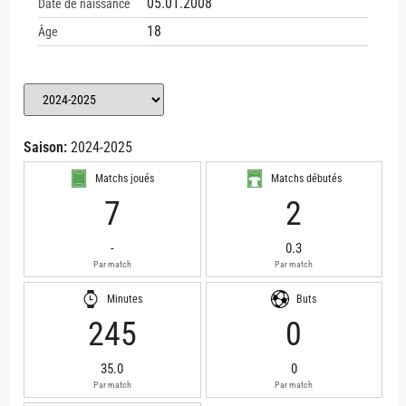
05.01.2008
Date de naissance
18
Âge
Saison:
2024-2025
Matchs joués
Matchs débutés
7
2
-
0.3
Par match
Par match
Minutes
Buts
245
0
35.0
0
Par match
Par match