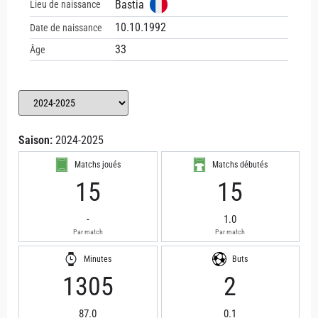
Bastia
Lieu de naissance
10.10.1992
Date de naissance
33
Âge
Saison:
2024-2025
Matchs joués
Matchs débutés
15
15
-
1.0
Par match
Par match
Minutes
Buts
1305
2
87.0
0.1