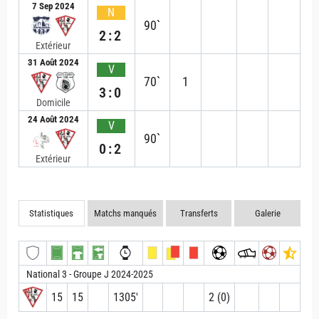
7 Sep 2024
N
90`
2:2
Extérieur
31 Août 2024
V
70`
1
3:0
Domicile
24 Août 2024
V
90`
0:2
Extérieur
Statistiques
Matchs manqués
Transferts
Galerie
National 3 - Groupe J 2024-2025
15
15
1305′
2 (0)