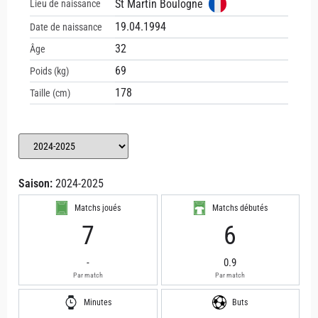
St Martin Boulogne
Lieu de naissance
19.04.1994
Date de naissance
32
Âge
69
Poids (kg)
178
Taille (cm)
Saison:
2024-2025
Matchs joués
Matchs débutés
7
6
-
0.9
Par match
Par match
Minutes
Buts