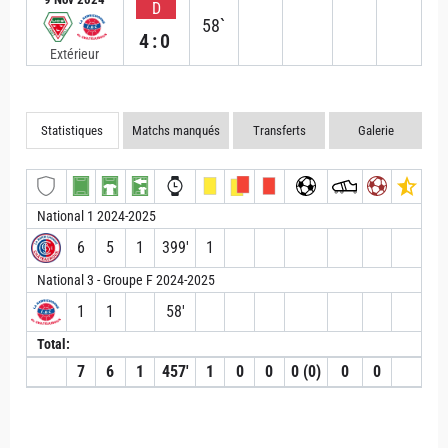
D
58`
4:0
Extérieur
Statistiques
Matchs manqués
Transferts
Galerie
National 1 2024-2025
6
5
1
399′
1
National 3 - Groupe F 2024-2025
1
1
58′
Total:
7
6
1
457′
1
0
0
0 (0)
0
0