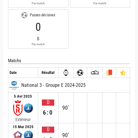
Par match
Par match
Passes décisives
0
0
Par match
Matchs
Date
Résultat
National 3 - Groupe E 2024-2025
5 Avr 2025
D
90`
6:0
Extérieur
15 Mar 2025
D
90`