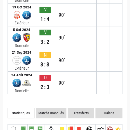
Domicile
19 Oct 2024
V
90`
1:4
Extérieur
5 Oct 2024
V
90`
3:2
Domicile
21 Sep 2024
N
90`
3:3
Extérieur
24 Août 2024
D
90`
2:3
Domicile
Statistiques
Matchs manqués
Transferts
Galerie