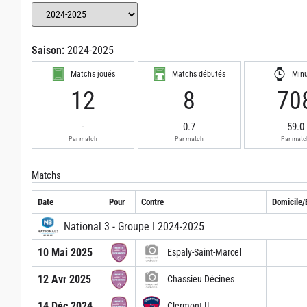
Saison:
2024-2025
Matchs joués
Matchs débutés
Min
12
8
70
-
0.7
59.0
Par match
Par match
Par matc
Matchs
Date
Pour
Contre
Domicile/
National 3 - Groupe I 2024-2025
10 Mai 2025
Espaly-Saint-Marcel
12 Avr 2025
Chassieu Décines
14 Déc 2024
Clermont II