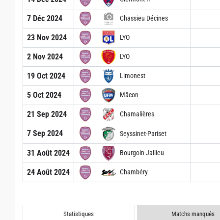
7 Déc 2024
Chassieu Décines
23 Nov 2024
LYO
2 Nov 2024
LYO
19 Oct 2024
Limonest
5 Oct 2024
Mâcon
21 Sep 2024
Chamalières
7 Sep 2024
Seyssinet-Pariset
31 Août 2024
Bourgoin-Jallieu
24 Août 2024
Chambéry
Statistiques
Matchs manqués