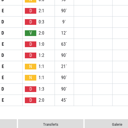
E
D
2:1
90`
D
D
0:3
9`
D
V
2:0
12`
E
D
1:0
63`
D
D
1:2
90`
E
N
1:1
21`
E
N
1:1
90`
D
D
1:3
90`
E
D
2:0
45`
Transferts
Galerie