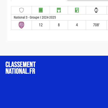
National 3 - Groupe I 2024-2025
12
8
4
708′