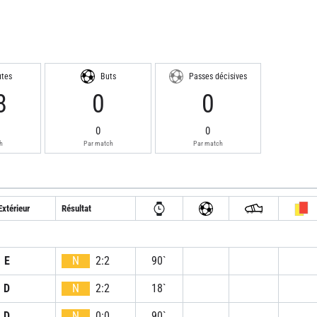
utes
Buts
Passes décisives
8
0
0
0
0
h
Par match
Par match
Extérieur
Résultat
E
N
2:2
90`
D
N
2:2
18`
D
N
0:0
90`