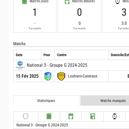
Matchs joués
Matchs débutés
Min
1
0
3
-
0
3.0
Par match
Par match
Par matc
Matchs
Date
Pour
Contre
Domicile/Ext
National 3 - Groupe G 2024-2025
15 Fév 2025
Louhans-Cuiseaux
Statistiques
Matchs manqués
National 3 - Groupe G 2024-2025