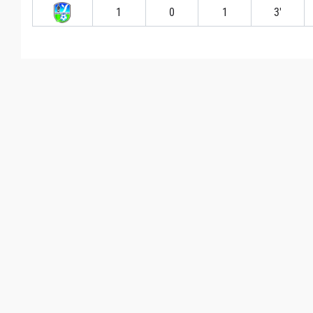
1
0
1
3′