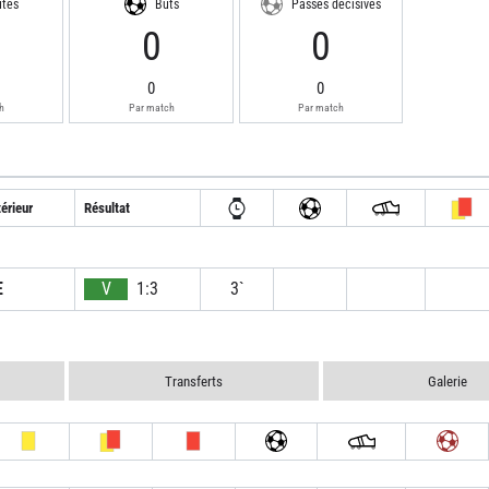
utes
Buts
Passes décisives
0
0
0
0
h
Par match
Par match
érieur
Résultat
E
V
1:3
3`
Transferts
Galerie