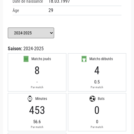
18.03.1997
Date de naissance
29
Âge
Saison:
2024-2025
Matchs joués
Matchs débutés
8
4
-
0.5
Par match
Par match
Minutes
Buts
453
0
56.6
0
Par match
Par match