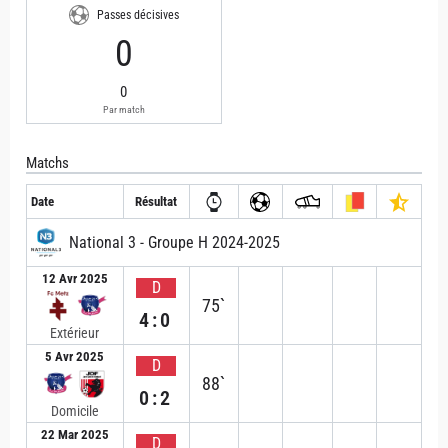
Passes décisives
0
0
Par match
Matchs
Date
Résultat
National 3 - Groupe H 2024-2025
12 Avr 2025
D
75`
4:0
Extérieur
5 Avr 2025
D
88`
0:2
Domicile
22 Mar 2025
D