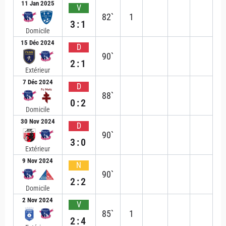
11 Jan 2025
V
82`
1
3:1
Domicile
15 Déc 2024
D
90`
2:1
Extérieur
7 Déc 2024
D
88`
0:2
Domicile
30 Nov 2024
D
90`
3:0
Extérieur
9 Nov 2024
N
90`
2:2
Domicile
2 Nov 2024
V
85`
1
2:4