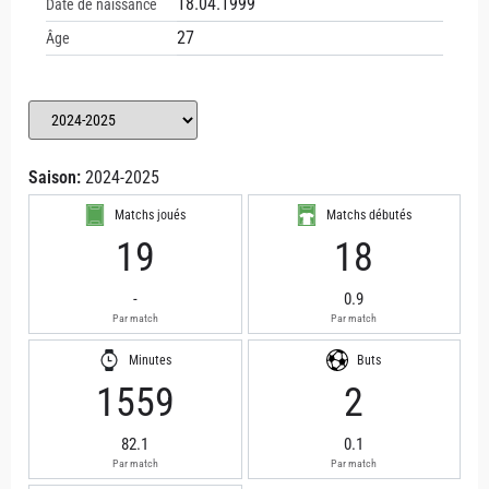
18.04.1999
Date de naissance
27
Âge
Saison:
2024-2025
Matchs joués
Matchs débutés
19
18
-
0.9
Par match
Par match
Minutes
Buts
1559
2
82.1
0.1
Par match
Par match