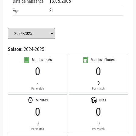
13.05.2005
Date de naissance
21
Âge
Saison:
2024-2025
Matchs joués
Matchs débutés
0
0
-
0
Par match
Par match
Minutes
Buts
0
0
0
0
Par match
Par match