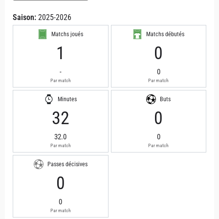
Saison:
2025-2026
Matchs joués
Matchs débutés
1
0
-
0
Par match
Par match
Minutes
Buts
32
0
32.0
0
Par match
Par match
Passes décisives
0
0
Par match