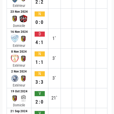
2:2
Extérieur
23 Nov 2024
N
0:0
Domicile
16 Nov 2024
D
1`
4:1
Extérieur
8 Nov 2024
N
3`
1:1
Extérieur
2 Nov 2024
N
3`
3:3
Extérieur
19 Oct 2024
V
21`
2:0
Domicile
21 Sep 2024
V