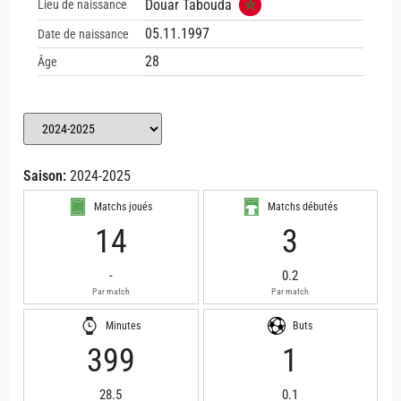
Douar Tabouda
Lieu de naissance
05.11.1997
Date de naissance
28
Âge
Saison:
2024-2025
Matchs joués
Matchs débutés
14
3
-
0.2
Par match
Par match
Minutes
Buts
399
1
28.5
0.1