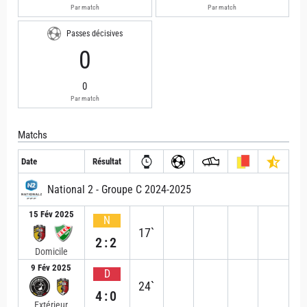
Par match
Par match
Passes décisives
0
0
Par match
Matchs
Date
Résultat
National 2 - Groupe C 2024-2025
15 Fév 2025
N
17`
2:2
Domicile
9 Fév 2025
D
24`
4:0
Extérieur