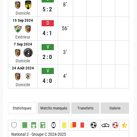
8`
5:2
Domicile
15 Sep 2024
D
56`
4:1
Extérieur
7 Sep 2024
V
3`
2:0
Domicile
24 Août 2024
V
4`
4:0
Domicile
Statistiques
Matchs manqués
Transferts
Galerie
National 2 - Groupe C 2024-2025