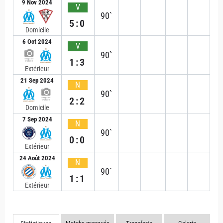
9 Nov 2024
V
90`
5:0
Domicile
6 Oct 2024
V
90`
1:3
Extérieur
21 Sep 2024
N
90`
2:2
Domicile
7 Sep 2024
N
90`
0:0
Extérieur
24 Août 2024
N
90`
1:1
Extérieur