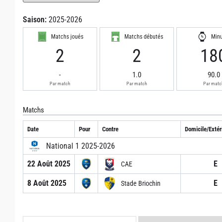
Saison:
2025-2026
Matchs joués
Matchs débutés
Min
2
2
18
-
1.0
90.0
Par match
Par match
Par matc
Matchs
Date
Pour
Contre
Domicile/Extér
National 1 2025-2026
22 Août 2025
E
CAE
8 Août 2025
E
Stade Briochin