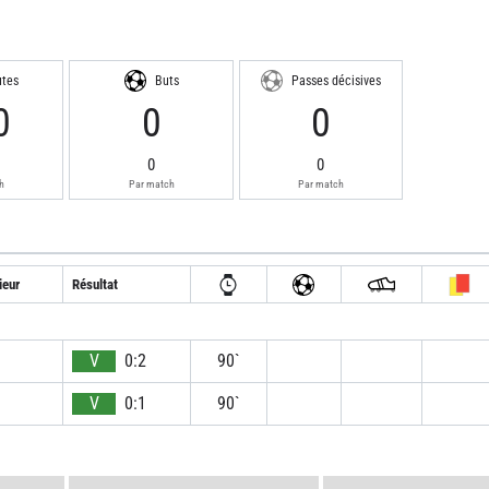
utes
Buts
Passes décisives
0
0
0
0
0
h
Par match
Par match
ieur
Résultat
V
0:2
90`
V
0:1
90`