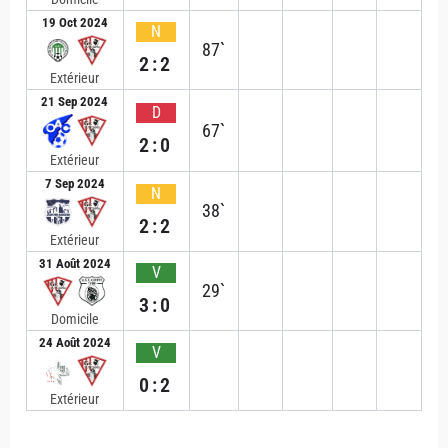
19 Oct 2024
N
87`
2:2
Extérieur
21 Sep 2024
D
67`
2:0
Extérieur
7 Sep 2024
N
38`
2:2
Extérieur
31 Août 2024
V
29`
3:0
Domicile
24 Août 2024
V
0:2
Extérieur