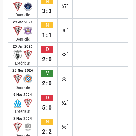
N
67`
3:3
Domicile
29 Jan 2025
N
90`
1:1
Domicile
25 Jan 2025
D
83`
2:0
Extérieur
23 Nov 2024
V
38`
2:0
Domicile
9 Nov 2024
D
62`
5:0
Extérieur
3 Nov 2024
N
65`
2:2
Domicile