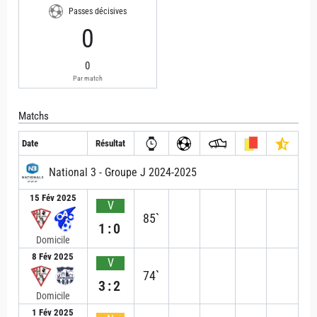
Passes décisives
0
0
Par match
Matchs
Date
Résultat
National 3 - Groupe J 2024-2025
15 Fév 2025
V
85`
1:0
Domicile
8 Fév 2025
V
74`
3:2
Domicile
1 Fév 2025