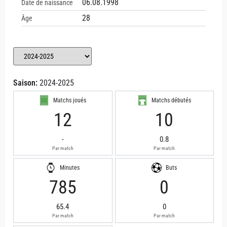
06.08.1998
Date de naissance
28
Âge
Saison:
2024-2025
Matchs joués
Matchs débutés
12
10
-
0.8
Par match
Par match
Minutes
Buts
785
0
65.4
0
Par match
Par match