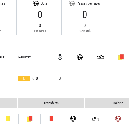
utes
Buts
Passes décisives
2
0
0
0
0
h
Par match
Par match
eur
Résultat
N
0:0
12`
Transferts
Galerie