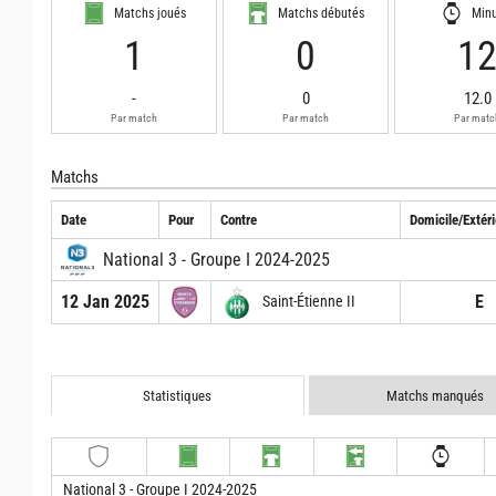
Matchs joués
Matchs débutés
Min
1
0
1
-
0
12.0
Par match
Par match
Par matc
Matchs
Date
Pour
Contre
Domicile/Extéri
National 3 - Groupe I 2024-2025
12 Jan 2025
E
Saint-Étienne II
Statistiques
Matchs manqués
National 3 - Groupe I 2024-2025