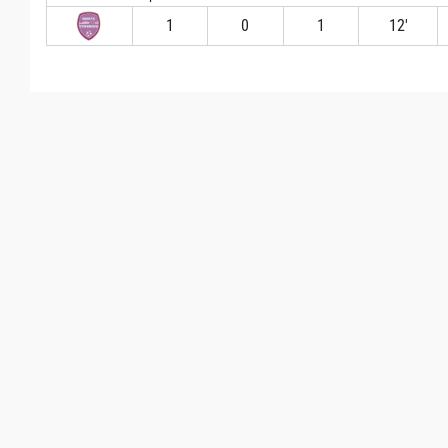
1
0
1
12′