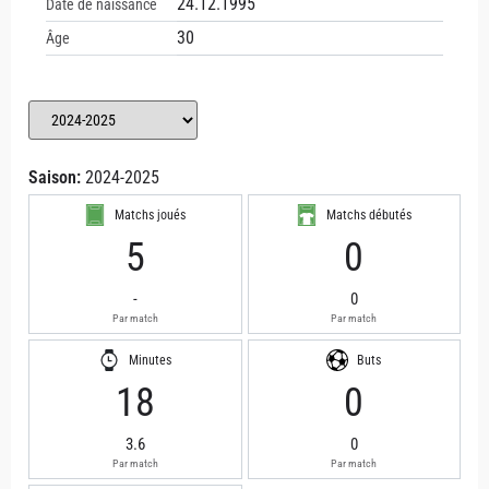
24.12.1995
Date de naissance
30
Âge
Saison:
2024-2025
Matchs joués
Matchs débutés
5
0
-
0
Par match
Par match
Minutes
Buts
18
0
3.6
0
Par match
Par match