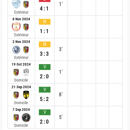
1`
4:1
Extérieur
8 Nov 2024
N
1:1
Extérieur
2 Nov 2024
N
3`
3:3
Extérieur
19 Oct 2024
V
1`
2:0
Domicile
21 Sep 2024
V
8`
5:2
Domicile
7 Sep 2024
V
5`
2:0
Domicile