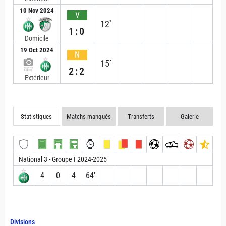
10 Nov 2024
V
12`
1:0
Domicile
19 Oct 2024
N
15`
2:2
Extérieur
Statistiques
Matchs manqués
Transferts
Galerie
National 3 - Groupe I 2024-2025
4
0
4
64′
Divisions