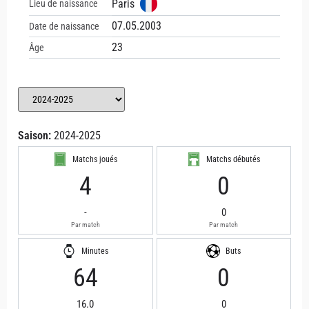
Paris
Lieu de naissance
07.05.2003
Date de naissance
23
Âge
Saison:
2024-2025
Matchs joués
Matchs débutés
4
0
-
0
Par match
Par match
Minutes
Buts
64
0
16.0
0