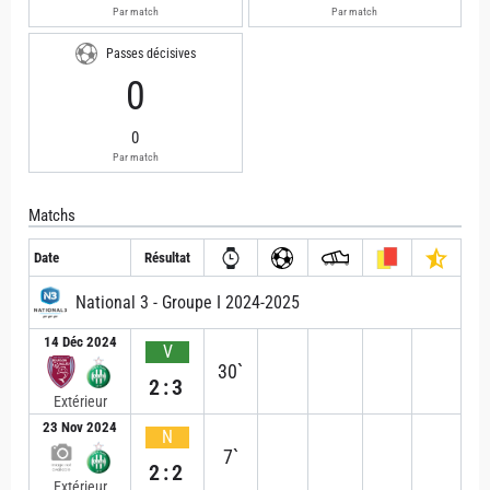
Par match
Par match
Passes décisives
0
0
Par match
Matchs
Date
Résultat
National 3 - Groupe I 2024-2025
14 Déc 2024
V
30`
2:3
Extérieur
23 Nov 2024
N
7`
2:2
Extérieur