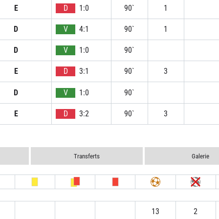
E
D
1:0
90`
1
D
V
4:1
90`
1
D
V
1:0
90`
E
D
3:1
90`
3
D
V
1:0
90`
E
D
3:2
90`
3
Transferts
Galerie
13
2