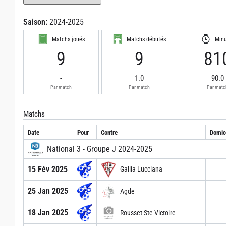
Saison:
2024-2025
Matchs joués
Matchs débutés
Min
9
9
81
-
1.0
90.0
Par match
Par match
Par matc
Matchs
Date
Pour
Contre
Domici
National 3 - Groupe J 2024-2025
15 Fév 2025
Gallia Lucciana
25 Jan 2025
Agde
18 Jan 2025
Rousset-Ste Victoire