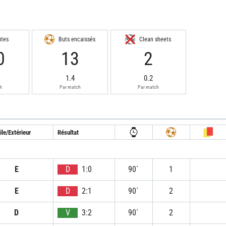
utes
Buts encaissés
Clean sheets
0
13
2
1.4
0.2
h
Par match
Par match
le/Extérieur
Résultat
E
D
1:0
90`
1
E
D
2:1
90`
2
D
V
3:2
90`
2