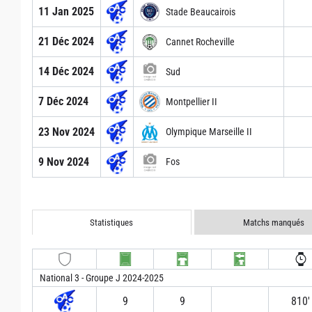
11 Jan 2025
Stade Beaucairois
21 Déc 2024
Cannet Rocheville
14 Déc 2024
Sud
7 Déc 2024
Montpellier II
23 Nov 2024
Olympique Marseille II
9 Nov 2024
Fos
Statistiques
Matchs manqués
National 3 - Groupe J 2024-2025
9
9
810′