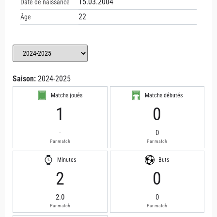
15.03.2004
Date de naissance
22
Âge
Saison:
2024-2025
Matchs joués
Matchs débutés
1
0
-
0
Par match
Par match
Minutes
Buts
2
0
2.0
0
Par match
Par match