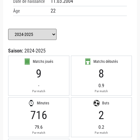
11.03.2004
Date de naissance
22
Âge
Saison:
2024-2025
Matchs joués
Matchs débutés
9
8
-
0.9
Par match
Par match
Minutes
Buts
716
2
79.6
0.2
Par match
Par match