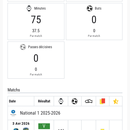
Minutes
Buts
75
0
37.5
0
Par match
Par match
Passes décisives
0
0
Par match
Matchs
Date
Résultat
National 1 2025-2026
3 Avr 2026
V