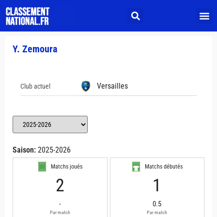
Y. Zemoura
Versailles
Club actuel
Saison:
2025-2026
Matchs joués
Matchs débutés
2
1
-
0.5
Par match
Par match