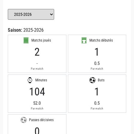
Saison:
2025-2026
Matchs joués
Matchs débutés
2
1
-
0.5
Par match
Par match
Minutes
Buts
104
1
52.0
0.5
Par match
Par match
Passes décisives
0